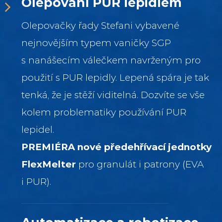
Olepování PUR lepidlem
Olepovačky řady Stefani vybavené
nejnovějším typem vaničky SGP
s nanášecím válečkem navrženým pro
použití s PUR lepidly. Lepená spára je tak
tenká, že je stěží viditelná. Dozvíte se vše
kolem problematiky používání PUR
lepidel.
PREMIÉRA nové předehřívací jednotky
FlexMelter
pro granulát i patrony (EVA
i PUR).