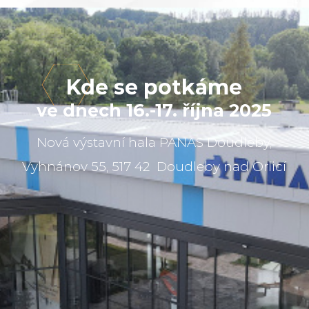
Kde se potkáme
ve dnech 16.-17. října 2025
Nová výstavní hala PANAS Doudleby,
Vyhnánov 55, 517 42 Doudleby nad Orlicí