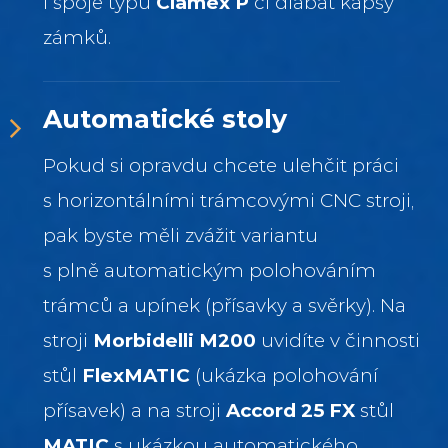
i spoje typu
Clamex P
či dlabat kapsy
zámků.
Automatické stoly
Pokud si opravdu chcete ulehčit práci
s horizontálními trámcovými CNC stroji,
pak byste měli zvážit variantu
s plně automatickým polohováním
trámců a upínek (přísavky a svěrky). Na
stroji
Morbidelli M200
uvidíte v činnosti
stůl
FlexMATIC
(ukázka polohování
přísavek) a na stroji
Accord 25 FX
stůl
MATIC
s ukázkou automatického