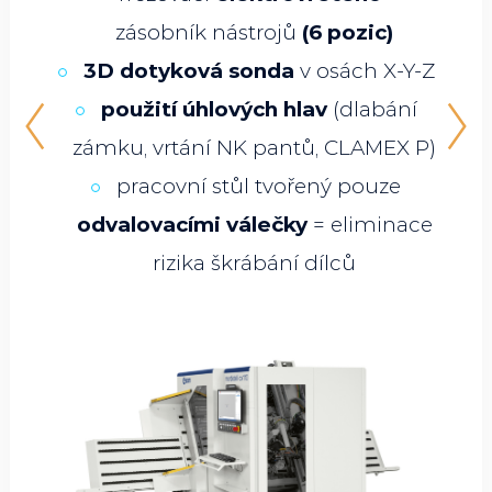
zásobník nástrojů
(6 pozic)
p
3D dotyková sonda
v osách X-Y-Z
použití úhlových hlav
(dlabání
zámku, vrtání NK pantů, CLAMEX P)
pracovní stůl tvořený pouze
o
odvalovacími válečky
= eliminace
rizika škrábání dílců