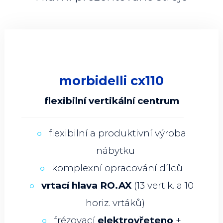
morbidelli cx110
flexibilní vertikální centrum
ss
ss
flexibilní a produktivní výroba
nábytku
le
komplexní opracování dílců
čka
vrtací hlava RO.AX
(13 vertik. a 10
horiz. vrtáků)
frézovací
elektrovřeteno
+